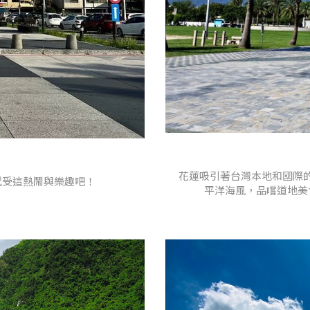
花蓮吸引著台灣本地和國際
感受這熱鬧與樂趣吧！
平洋海風，品嚐道地美