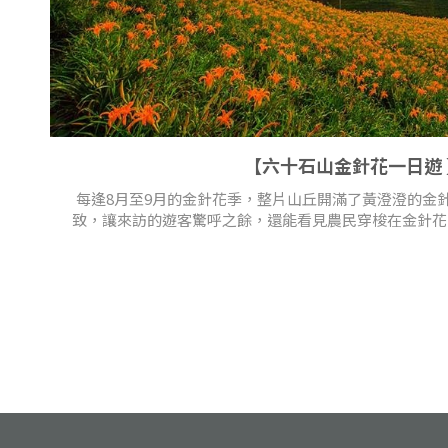
【六十石山金針花一日遊 
每逢8月至9月的金針花季，整片山丘開滿了黃澄澄的金
致，讓來訪的遊客驚呼之餘，還能看見農民穿梭在金針花田