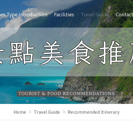
m Type Introduction
Facilities
Travel Guide
Contact
Home
Travel Guide
Recommended Itinerary