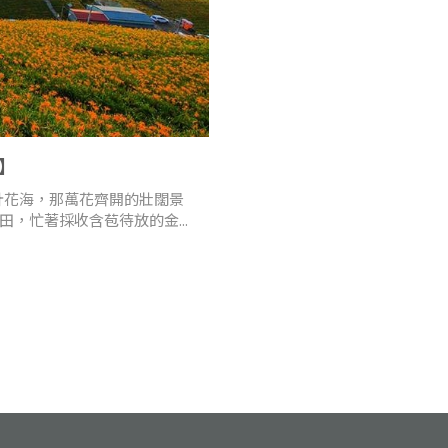
】
針花海，那萬花齊開的壯闊景
，忙著採收含苞待放的金...