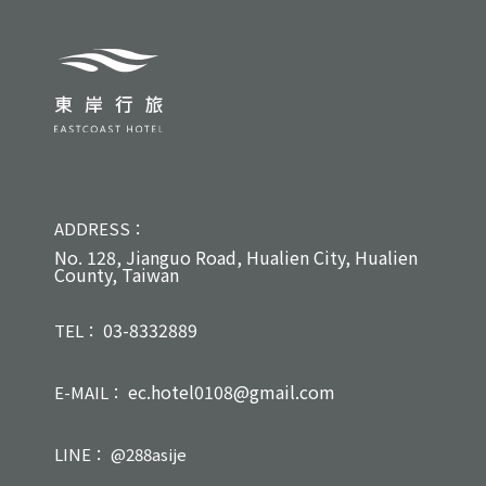
ADDRESS：
No. 128, Jianguo Road, Hualien City, Hualien
County, Taiwan
03-8332889
TEL：
ec.hotel0108@gmail.com
E-MAIL：
LINE：
@288asije