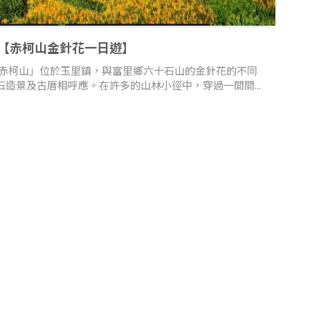
【赤柯山金針花一日遊】
赤柯山」位於玉里鎮，與富里鄉六十石山的金針花的不同
造景及古厝相呼應。在許多的山林小徑中，穿過一間間...